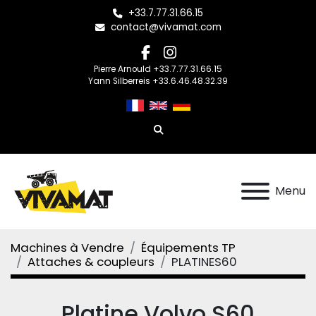
+33.7.77.31.66.15
contact@vivamat.com
facebook
instagram
Pierre Arnould +33.7.77.31.66.15
Yann Silberreis +33.6.46.48.32.39
Rechercher
Menu
Machines à Vendre
Équipements TP
Attaches & coupleurs
PLATINES60
Platine Volvo S60