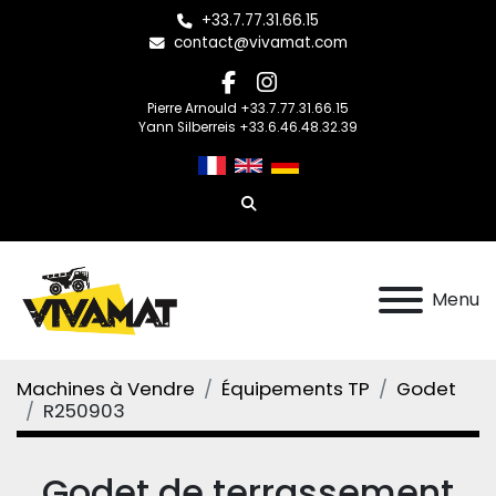
+33.7.77.31.66.15
contact@vivamat.com
facebook
instagram
Pierre Arnould +33.7.77.31.66.15
Yann Silberreis +33.6.46.48.32.39
Rechercher
Menu
Machines à Vendre
Équipements TP
Godet
R250903
Godet de terrassement