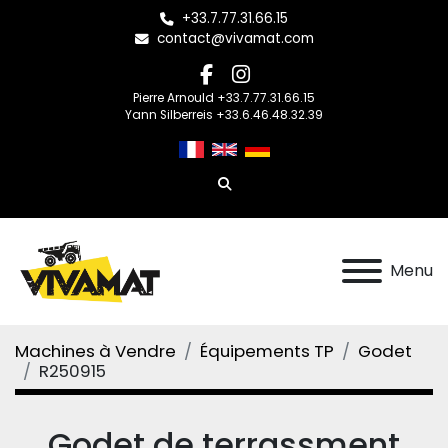
+33.7.77.31.66.15
contact@vivamat.com
facebook
instagram
Pierre Arnould +33.7.77.31.66.15
Yann Silberreis +33.6.46.48.32.39
Rechercher
Menu
Machines à Vendre
Équipements TP
Godet
R250915
Godet de terrassment