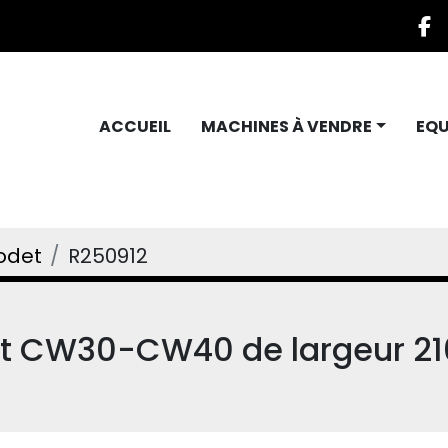
f
ACCUEIL
MACHINES À VENDRE
EQ
odet
R250912
rt CW30-CW40 de largeur 2