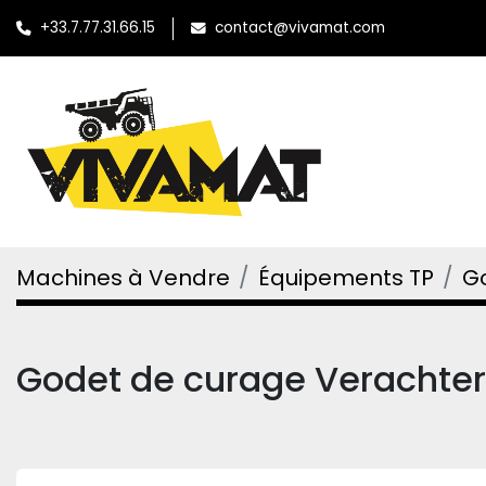
+33.7.77.31.66.15
contact@vivamat.com
Machines à Vendre
Équipements TP
G
Godet de curage Verachte