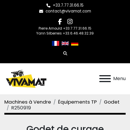
+33.7.77.31.66.15
contact@vivamat.com
facebook
instagram
Pierre Arnould +33.7.77.31.66.15
Yann Silberreis +33.6.46.48.32.39
Rechercher
Menu
Machines à Vendre
Équipements TP
Godet
R250919
Godet de curage