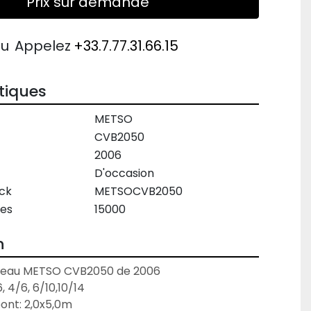
Prix sur demande
ou
Appelez
+33.7.77.31.66.15
tiques
METSO
CVB2050
2006
D'occasion
ck
METSOCVB2050
es
15000
n
 à eau METSO CVB2050 de 2006
 4/6, 6/10,10/14
ont: 2,0x5,0m