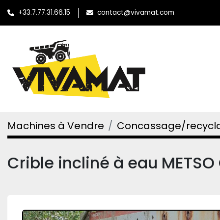
+33.7.77.31.66.15
contact@vivamat.com
Machines à Vendre
Concassage/recycl
Crible incliné à eau METS