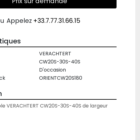
Prix sur demande
ou
Appelez
+33.7.77.31.66.15
tiques
VERACHTERT
CW20S-30S-40S
D'occasion
ck
ORIENTCW20S180
n
ble VERACHTERT CW20S-30S-40S de largeur 