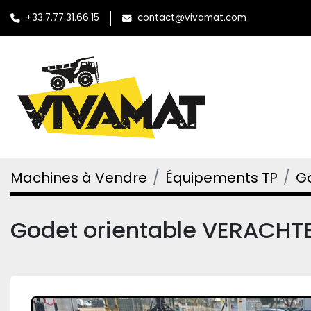
+33.7.77.31.66.15
contact@vivamat.com
Machines à Vendre
Équipements TP
G
Godet orientable VERACHT