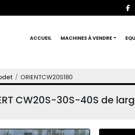
f
ACCUEIL
MACHINES À VENDRE
EQ
odet
ORIENTCW20S180
ERT CW20S-30S-40S de lar