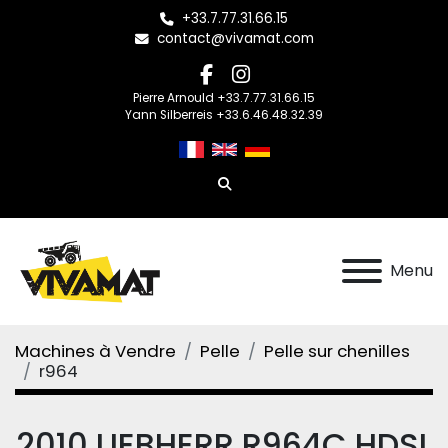
+33.7.77.31.66.15
contact@vivamat.com
facebook
instagram
Pierre Arnould +33.7.77.31.66.15
Yann Silberreis +33.6.46.48.32.39
Rechercher
Menu
Machines à Vendre
Pelle
Pelle sur chenilles
r964
2010 LIEBHERR R964C HDSL