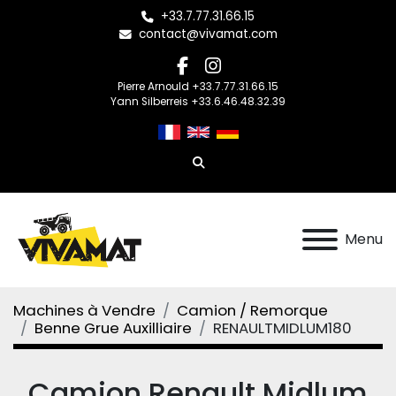
+33.7.77.31.66.15
contact@vivamat.com
facebook
instagram
Pierre Arnould +33.7.77.31.66.15
Yann Silberreis +33.6.46.48.32.39
Rechercher
Menu
Machines à Vendre
Camion / Remorque
Benne Grue Auxilliaire
RENAULTMIDLUM180
Camion Renault Midlum