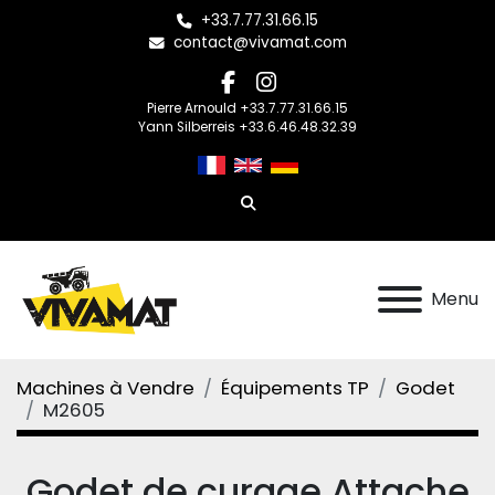
+33.7.77.31.66.15
contact@vivamat.com
facebook
instagram
Pierre Arnould +33.7.77.31.66.15
Yann Silberreis +33.6.46.48.32.39
Rechercher
Menu
Machines à Vendre
Équipements TP
Godet
M2605
Godet de curage Attache