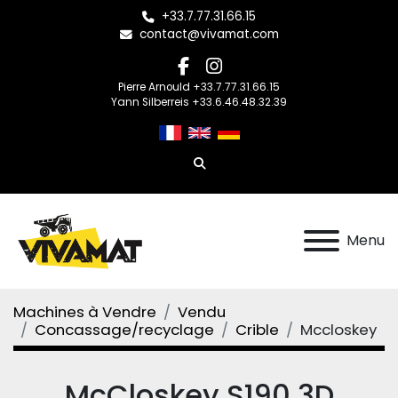
+33.7.77.31.66.15
contact@vivamat.com
facebook
instagram
Pierre Arnould +33.7.77.31.66.15
Yann Silberreis +33.6.46.48.32.39
Rechercher
Menu
Machines à Vendre
Vendu
Concassage/recyclage
Crible
Mccloskey
McCloskey S190 3D