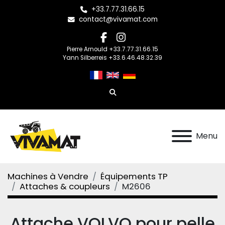
+33.7.77.31.66.15
contact@vivamat.com
facebook
instagram
Pierre Arnould +33.7.77.31.66.15
Yann Silberreis +33.6.46.48.32.39
Rechercher
Menu
Machines à Vendre
Équipements TP
Attaches & coupleurs
M2606
Attache VOLVO pour pelle