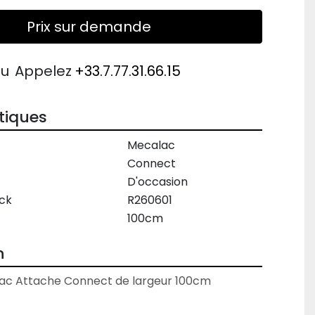
Prix sur demande
ou
Appelez
+33.7.77.31.66.15
tiques
Mecalac
Connect
D'occasion
ck
R260601
100cm
n
ac Attache Connect de largeur 100cm