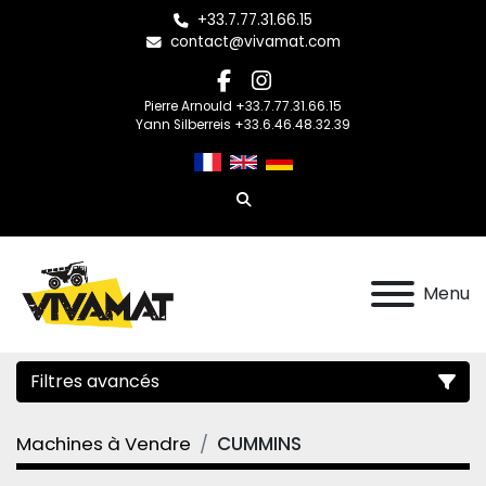
+33.7.77.31.66.15
contact@vivamat.com
facebook
instagram
Pierre Arnould +33.7.77.31.66.15
Yann Silberreis +33.6.46.48.32.39
Rechercher
Menu
Filtres avancés
Machines à Vendre
CUMMINS
Catégorie