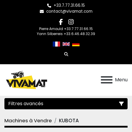
+33.7.77.31.66.15
contact@vivamat.com
facebook
instagram
Pierre Arnould +33.7.77.31.66.15
Yann Silberreis +33.6.46.48.32.39
Rechercher
Menu
Filtres avancés
Machines à Vendre
KUBOTA
Catégorie