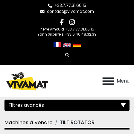
+33.7.77.31.66.15
contact@vivamat.com
facebook
instagram
Pierre Arnould +33.7.77.31.66.15
Yann Silberreis +33.6.46.48.32.39
Rechercher
Menu
Filtres avancés
Machines à Vendre
TILT ROTATOR
Catégorie