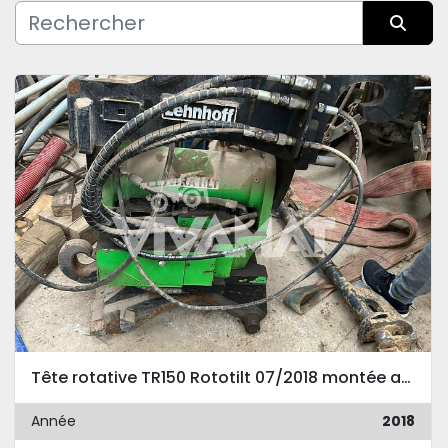
Fabricant
Trier par
Condition
Tête rotative TR150 Rototilt 07/2018 montée avec platine VERACHTERT CW20S-H.4.N.
Année
2018