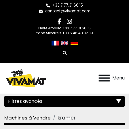
+33.7.77.31.66.15
contact@vivamat.com
facebook
instagram
Pierre Arnould +33.7.77.31.66.15
Yann Silberreis +33.6.46.48.32.39
Rechercher
Menu
Filtres avancés
Machines à Vendre
kramer
Catégorie