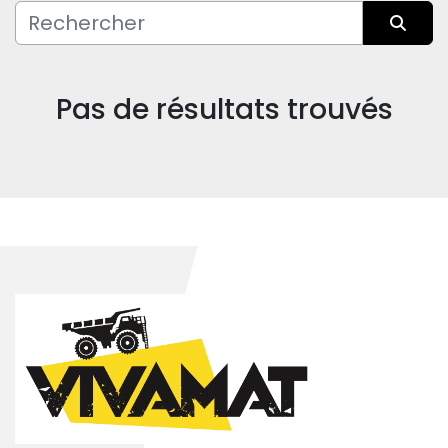
Fabricant
Trier par
Pas de résultats trouvés
Condition