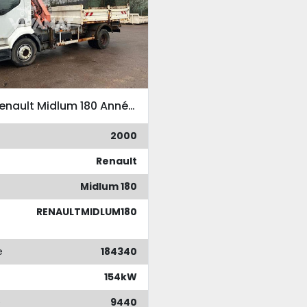
Camion Renault Midlum 180 Année 2000 Benne grue auxiliaire ATLAS 60.1 plaque SETRA AV pour balais av ou lame de déneigement
2000
Renault
Midlum 180
RENAULTMIDLUM180
e
184340
154kW
e
9440