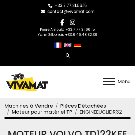
+33.7.77.31.66.15
contact@vivamat.com
facebook
instagram
Pierre Arnould +33.7.77.31.66.15
Yann Silberreis +33.6.46.48.32.39
Rechercher
Menu
Machines à Vendre
Pièces Détachées
Moteur pour matériel TP
ENGINEEUCLIDR32
MOTEUR VOLVO TD122KFE