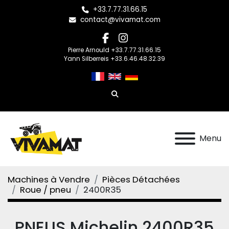
+33.7.77.31.66.15
contact@vivamat.com
facebook
instagram
Pierre Arnould +33.7.77.31.66.15
Yann Silberreis +33.6.46.48.32.39
Rechercher
Menu
Machines à Vendre
Pièces Détachées
Roue / pneu
2400R35
PNEUS Michelin 2400R35