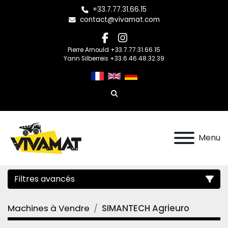
+33.7.77.31.66.15
contact@vivamat.com
facebook
instagram
Pierre Arnould +33.7.77.31.66.15
Yann Silberreis +33.6.46.48.32.39
Rechercher
Menu
Filtres avancés
Machines à Vendre
SIMANTECH Agrieuro
Catégorie